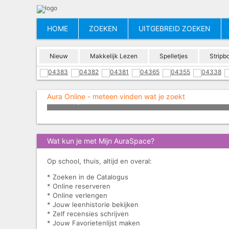
HOME
ZOEKEN
UITGEBREID ZOEKEN
Nieuw
Makkelijk Lezen
Spelletjes
Stripb
Aura Online - meteen vinden wat je zoekt
Meer leesplezier met Aura Online
Wat kun je met Mijn AuraSpace?
Op school, thuis, altijd en overal:
* Zoeken in de Catalogus
* Online reserveren
* Online verlengen
* Jouw leenhistorie bekijken
* Zelf recensies schrijven
* Jouw Favorietenlijst maken