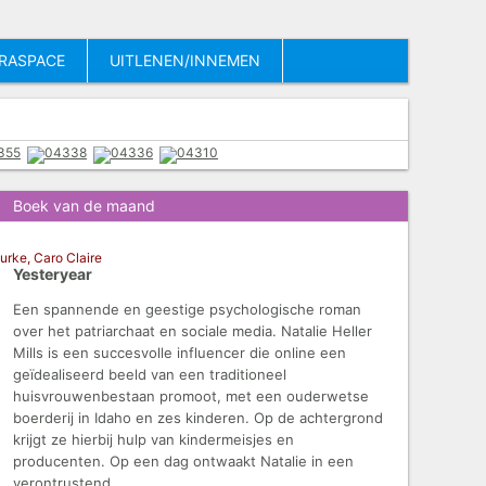
RASPACE
UITLENEN/INNEMEN
Boek van de maand
urke, Caro Claire
Yesteryear
Een spannende en geestige psychologische roman
over het patriarchaat en sociale media. Natalie Heller
Mills is een succesvolle influencer die online een
geïdealiseerd beeld van een traditioneel
huisvrouwenbestaan promoot, met een ouderwetse
boerderij in Idaho en zes kinderen. Op de achtergrond
krijgt ze hierbij hulp van kindermeisjes en
producenten. Op een dag ontwaakt Natalie in een
verontrustend...