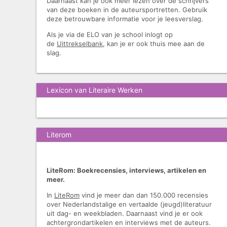
Daarnaast kan je ook meer lezen over de schrijvers
van deze boeken in de auteursportretten. Gebruik
deze betrouwbare informatie voor je leesverslag.
Als je via de ELO van je school inlogt op
de
Uittrekselbank
, kan je er ook thuis mee aan de
slag.
Lexicon van Literaire Werken
Literom
LiteRom: Boekrecensies, interviews, artikelen en
meer.
In
LiteRom
vind je meer dan dan 150.000 recensies
over Nederlandstalige en vertaalde (jeugd)literatuur
uit dag- en weekbladen. Daarnaast vind je er ook
achtergrondartikelen en interviews met de auteurs.