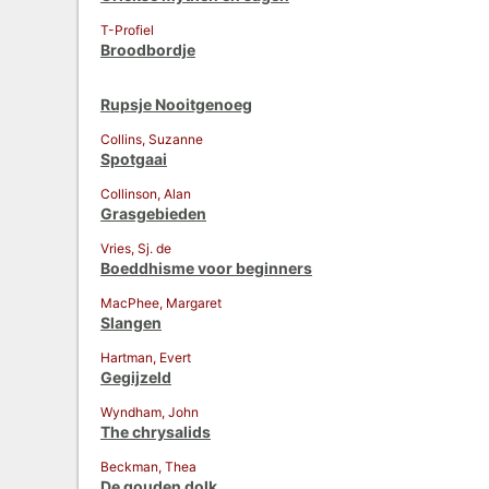
T-Profiel
Broodbordje
Rupsje Nooitgenoeg
Collins, Suzanne
Spotgaai
Collinson, Alan
Grasgebieden
Vries, Sj. de
Boeddhisme voor beginners
MacPhee, Margaret
Slangen
Hartman, Evert
Gegijzeld
Wyndham, John
The chrysalids
Beckman, Thea
De gouden dolk