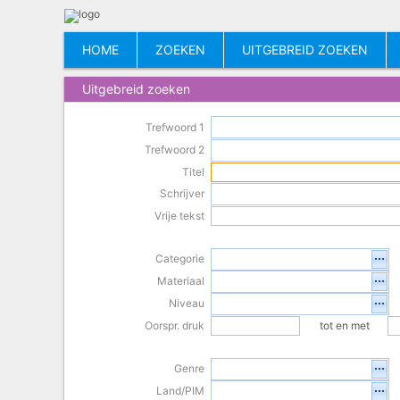
HOME
ZOEKEN
UITGEBREID ZOEKEN
Uitgebreid zoeken
Trefwoord 1
Trefwoord 2
Titel
Schrijver
Vrije tekst
Categorie
Materiaal
Niveau
Oorspr. druk
tot en met
Genre
Land/PIM