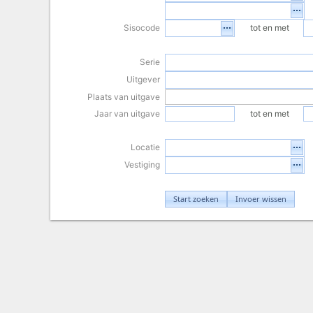
Sisocode
tot en met
Serie
Uitgever
Plaats van uitgave
Jaar van uitgave
tot en met
Locatie
Vestiging
Start zoeken
Invoer wissen